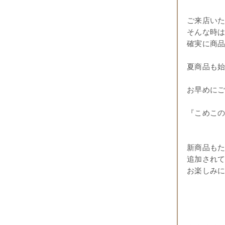
ご来店い
そんな時
確実に商
夏商品も
お早めに
『こめこ
新商品も
追加され
お楽しみ