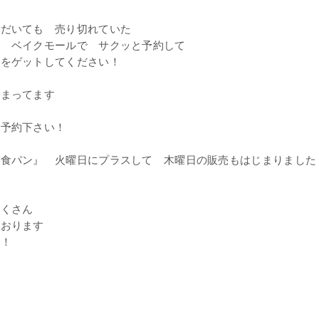
ただいても 売り切れていた
は ベイクモールで サクッと予約して
品をゲットしてください！
始まってます
ご予約下さい！
の食パン』 火曜日にプラスして 木曜日の販売もはじまりました
たくさん
ております
に！