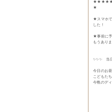
★★★★
★
★スマホ
した！
★事前に
もうあり
✨✨✨ 当
今日のお
こどもた
今晩のデ
『ロース