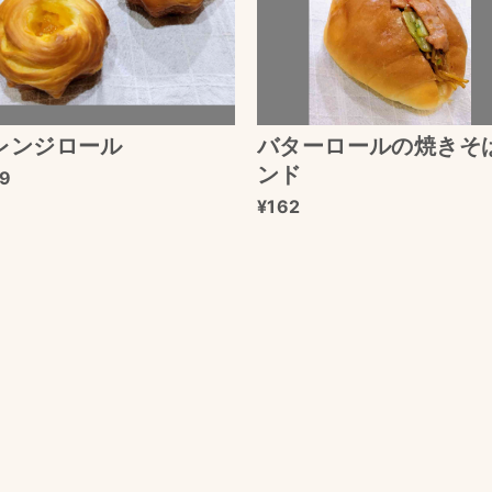
レンジロール
バターロールの焼きそ
ンド
9
162