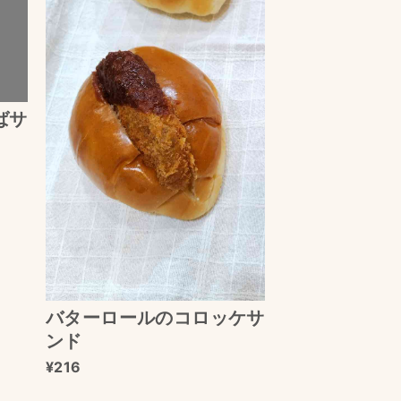
ばサ
バターロールのコロッケサ
ンド
216